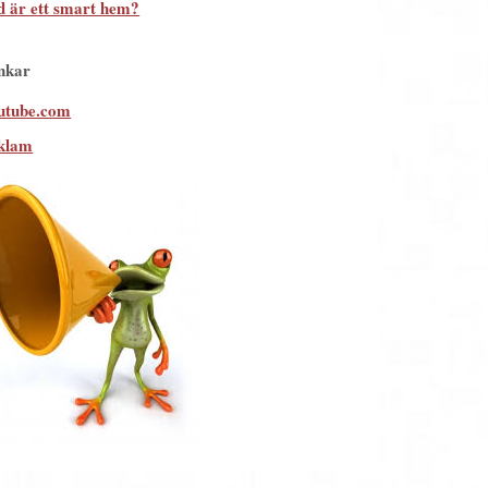
d är ett smart hem?
nkar
utube.com
klam