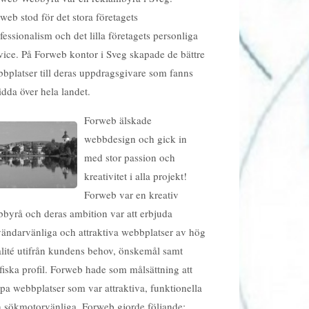
web stod för det stora företagets
fessionalism och det lilla företagets personliga
vice. På Forweb kontor i Sveg skapade de bättre
bplatser till deras uppdragsgivare som fanns
idda över hela landet.
Forweb älskade
webbdesign och gick in
med stor passion och
kreativitet i alla projekt!
Forweb var en kreativ
byrå och deras ambition var att erbjuda
ändarvänliga och attraktiva webbplatser av hög
lité utifrån kundens behov, önskemål samt
fiska profil. Forweb hade som målsättning att
pa webbplatser som var attraktiva, funktionella
 sökmotorvänliga. Forweb gjorde följande;