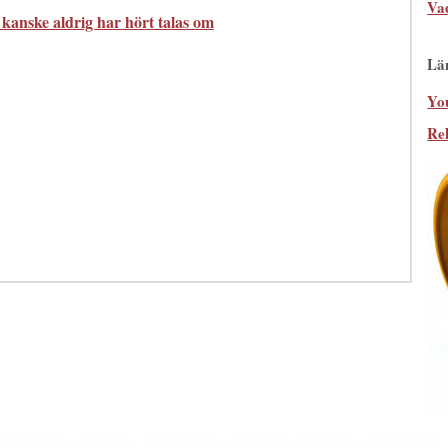
Va
kanske aldrig har hört talas om
Lä
Yo
Re