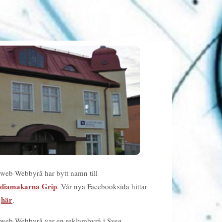
web Webbyrå har bytt namn till
diamakarna Grip
. Vår nya Facebooksida hittar
här
u
.
web Webbyrå var en reklambyrå i Sveg.