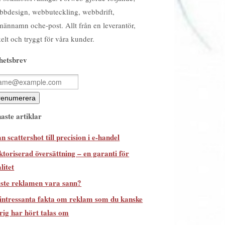
bdesign, webbuteckling, webbdrift,
ännamn oche-post. Allt från en leverantör,
elt och tryggt för våra kunder.
hetsbrev
aste artiklar
n scattershot till precision i e-handel
toriserad översättning – en garanti för
litet
ste reklamen vara sann?
 intressanta fakta om reklam som du kanske
rig har hört talas om