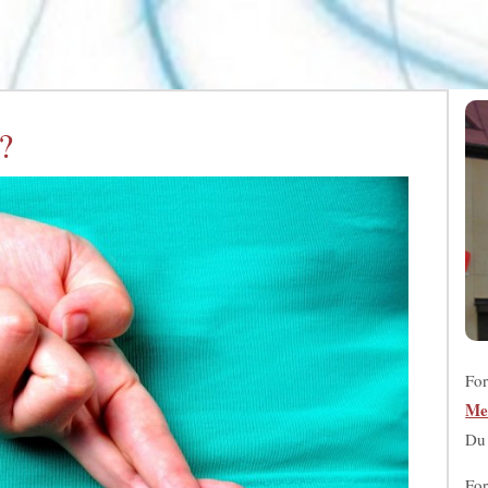
?
For
Me
D
For