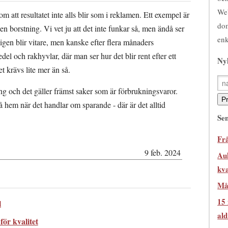
Web
 att resultatet inte alls blir som i reklamen. Ett exempel är
dom
en borstning. Vi vet ju att det inte funkar så, men ändå ser
enk
igen blir vitare, men kanske efter flera månaders
 och rakhyvlar, där man ser hur det blir rent efter ett
Ny
et krävs lite mer än så.
ing och det gäller främst saker som är förbrukningsvaror.
å hem när det handlar om sparande - där är det alltid
Sen
Frå
9 feb. 2024
Auk
kva
Må
15
l
ald
för kvalitet