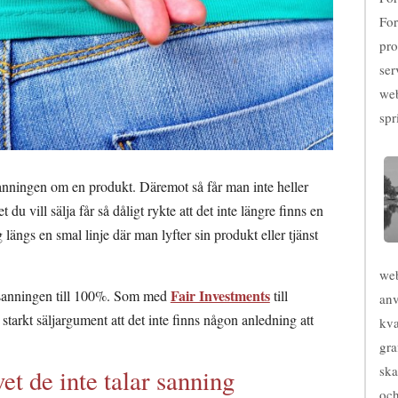
For
pro
ser
web
spr
 sanningen om en produkt. Däremot så får man inte heller
du vill sälja får så dåligt rykte att det inte längre finns en
längs en smal linje där man lyfter sin produkt eller tjänst
web
Fair Investments
m sanningen till 100%. Som med
till
anv
starkt säljargument att det inte finns någon anledning att
kva
gra
ska
t de inte talar sanning
och